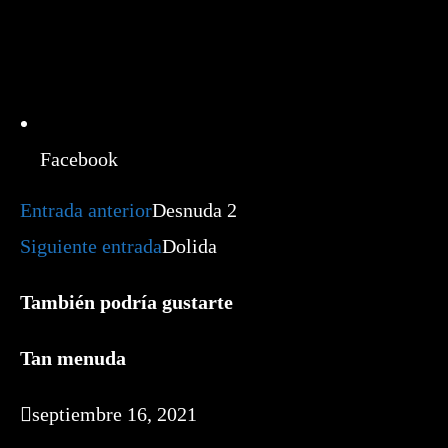
Facebook
Leer
Entrada anterior
Desnuda 2
más
artículos
Siguiente entrada
Dolida
También podría gustarte
Tan menuda
septiembre 16, 2021