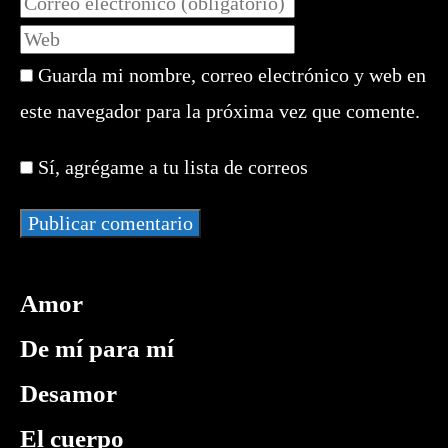
nombre
tu
Introduce
o
dirección
la
nombre
de
Guarda mi nombre, correo electrónico y web en
URL
de
correo
de
este navegador para la próxima vez que comente.
usuario
electrónico
tu
para
para
web
comentar
Sí, agrégame a tu lista de correos
comentar
(opcional)
Amor
De mí para mí
Desamor
El cuerpo