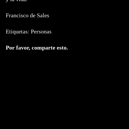
Francisco de Sales
Etiquetas:
Personas
Compartir
Por favor, comparte esto.
este
contenido
Se
abre
en
una
nueva
ventana