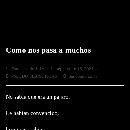
Saltar
al
contenido
Como nos pasa a muchos
Autor
Francisco de Sales
Publicación
septiembre 16, 2021
de
de
Categoría
PSEUDO-FILOSÓFICAS
Comentarios
Sin comentarios
la
la
de
de
entrada:
entrada:
la
la
entrada:
entrada:
No sabía que era un pájaro.
Le habían convencido,
broma macabra,