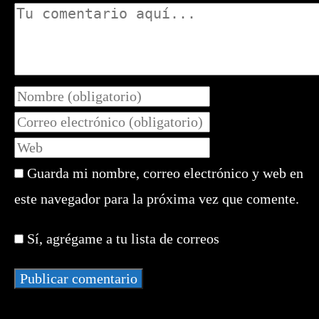
Comentario
Introduce
tu
Introduce
nombre
tu
Introduce
o
dirección
la
nombre
de
Guarda mi nombre, correo electrónico y web en
URL
de
correo
de
este navegador para la próxima vez que comente.
usuario
electrónico
tu
para
para
web
comentar
Sí, agrégame a tu lista de correos
comentar
(opcional)