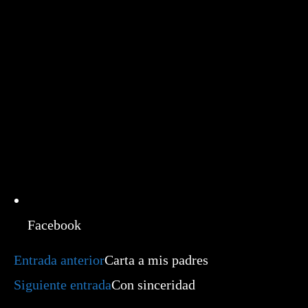
nueva
ventana
Facebook
Leer
Entrada anterior
Carta a mis padres
más
artículos
Siguiente entrada
Con sinceridad