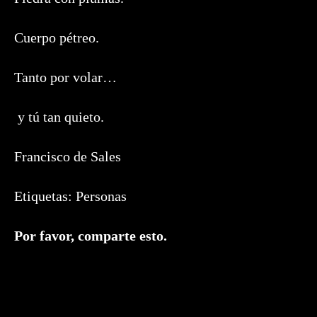
Cuerpo pétreo.
Tanto por volar…
y tú tan quieto.
Francisco de Sales
Etiquetas:
Personas
Compartir
Por favor, comparte esto.
este
contenido
Se
abre
en