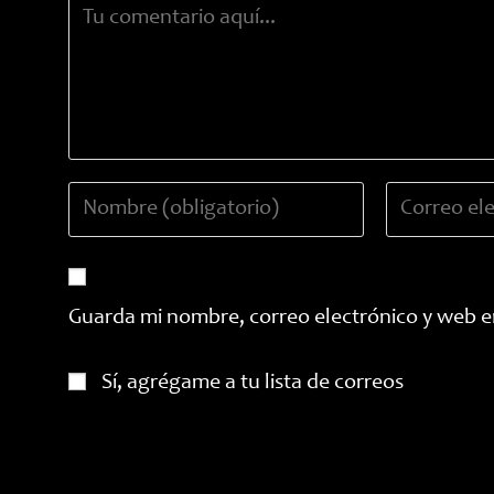
Comentario
Introduce
Introduce
tu
tu
nombre
dirección
o
de
nombre
correo
Guarda mi nombre, correo electrónico y web e
de
electrónico
usuario
para
Sí, agrégame a tu lista de correos
para
comentar
comentar