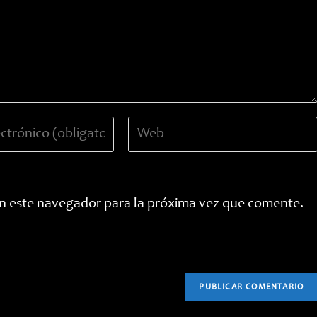
Introduce
la
URL
de
tu
n este navegador para la próxima vez que comente.
web
(opcional)