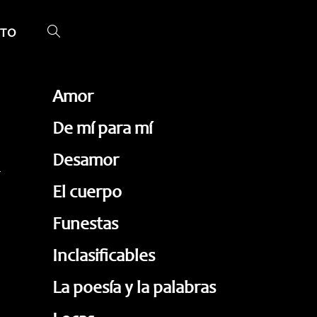
TO
ALTERNAR
BÚSQUEDA
DE
Amor
LA
De mí para mí
WEB
Desamor
El cuerpo
Funestas
Inclasificables
La poesía y la palabras