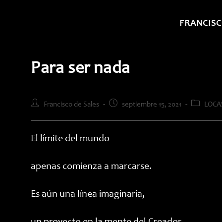
Saltar
al
FRANCISC
contenido
Para ser nada
Autor
Publicación
Categoría
Francisco de Sales
septiembre 15, 2021
LOCA
de
de
de
la
la
la
entrada:
entrada:
entrada:
El límite del mundo
apenas comienza a marcarse.
Es aún una línea imaginaria,