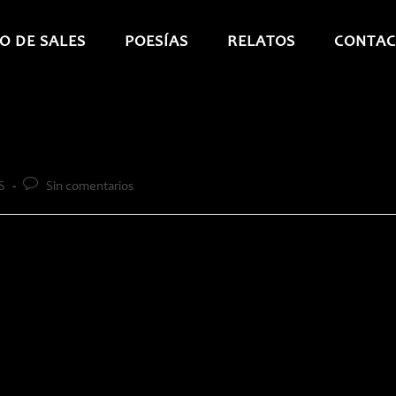
O DE SALES
POESÍAS
RELATOS
CONTAC
Comentarios
S
Sin comentarios
de
la
entrada: