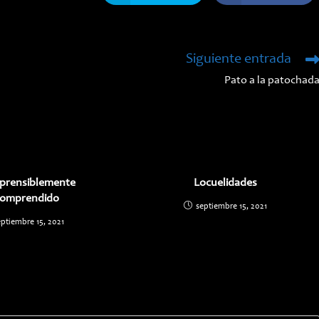
abre
abre
en
en
una
una
nueva
nueva
ventana
ventana
Siguiente entrada
Pato a la patochad
prensiblemente
Locuelidades
comprendido
septiembre 15, 2021
eptiembre 15, 2021