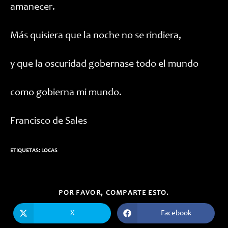
amanecer.
Más quisiera que la noche no se rindiera,
y que la oscuridad gobernase todo el mundo
como gobierna mi mundo.
Francisco de Sales
ETIQUETAS:
LOCAS
COMPARTIR
POR FAVOR, COMPARTE ESTO.
ESTE
CONTENIDO
X
Facebook
Se
Se
abre
abre