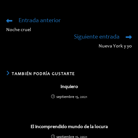
en
en
una
una
nueva
nueva
ventana
ventana
Entrada anterior
Leer
más
Noche cruel
artículos
Siguiente entrada
Nueva York y yo
TAMBIÉN PODRÍA GUSTARTE
Inquiero
septiembre 15, 2021
El incomprendido mundo de la locura
septiembre 15, 2021