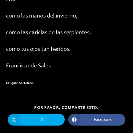
como las manos del invierno,
como las caricias de las serpientes,
como tus ojos tan heridos.
Francisco de Sales
ETIQUETAS:
LOCAS
COMPARTIR
POR FAVOR, COMPARTE ESTO.
ESTE
CONTENIDO
X
Facebook
Se
Se
abre
abre
en
en