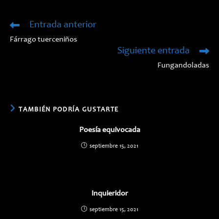
una
una
nueva
nueva
ventana
ventana
Entrada anterior
Leer
más
Fárrago tuerceniños
artículos
Siguiente entrada
Fungandoladas
TAMBIÉN PODRÍA GUSTARTE
Poesía equivocada
septiembre 15, 2021
Inquieridor
septiembre 15, 2021