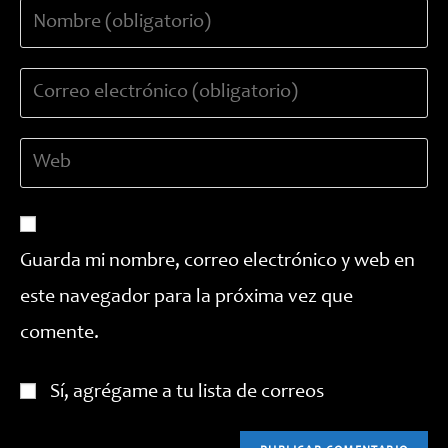
Introduce
tu
nombre
Introduce
o
tu
nombre
dirección
de
Introduce
de
usuario
la
correo
para
URL
electrónico
comentar
de
para
tu
comentar
Guarda mi nombre, correo electrónico y web en
web
este navegador para la próxima vez que
(opcional)
comente.
Sí, agrégame a tu lista de correos