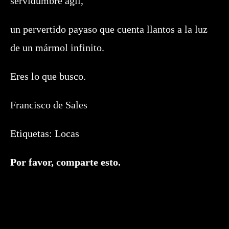
servidumbre ágil,
un pervertido payaso que cuenta llantos a la luz
de un mármol infinito.
Eres lo que busco.
Francisco de Sales
Etiquetas:
Locas
Compartir
Por favor, comparte esto.
este
contenido
Se
abre
en
una