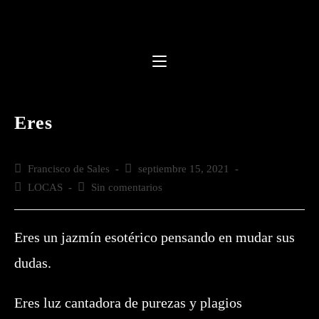
Saltar
al
contenido
Eres
Autor
Francisco de Sales
Publicación
septiembre 15, 2021
de
de
Categoría
LOCAS
Comentarios
Sin comentarios
la
la
de
de
entrada:
entrada:
la
la
entrada:
entrada:
Eres un jazmín esotérico pensando en mudar sus
dudas.
Eres luz cantadora de purezas y plagios