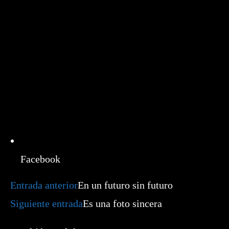
nueva
ventana
Facebook
Leer
Entrada anterior
En un futuro sin futuro
más
artículos
Siguiente entrada
Es una foto sincera