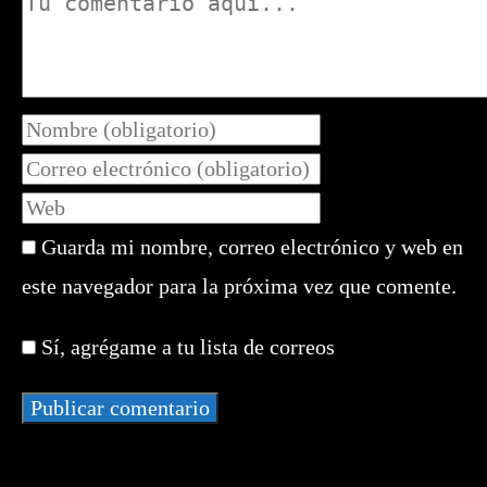
Introduce
tu
Introduce
nombre
tu
Introduce
o
dirección
la
nombre
de
Guarda mi nombre, correo electrónico y web en
URL
de
correo
de
este navegador para la próxima vez que comente.
usuario
electrónico
tu
para
para
web
comentar
Sí, agrégame a tu lista de correos
comentar
(opcional)