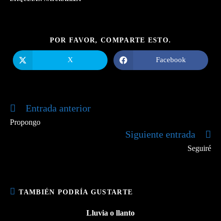
COMPARTIR
POR FAVOR, COMPARTE ESTO.
ESTE
CONTENIDO
X
Facebook
Se
Se
abre
abre
en
en
una
una
nueva
nueva
ventana
ventana
Entrada anterior
Leer
más
Propongo
artículos
Siguiente entrada
Seguiré
TAMBIÉN PODRÍA GUSTARTE
Lluvia o llanto