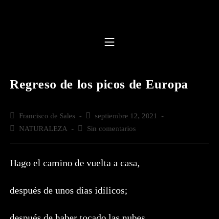
Saltar
al
contenido
Regreso de los picos de Europa
Autor
Francisco de Sales
Publicación
septiembre 12, 2021
de
de
Categoría
NATURALEZA
Comentarios
Sin comentarios
la
la
de
de
entrada:
entrada:
la
la
entrada:
entrada:
Hago el camino de vuelta a casa,
después de unos días idílicos;
después de haber tocado las nubes,