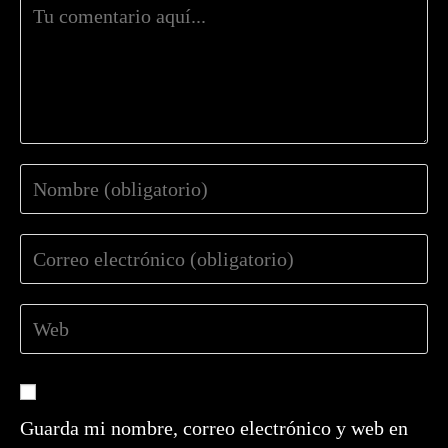
Comentario
Introduce
tu
nombre
Introduce
o
tu
nombre
dirección
de
Introduce
de
usuario
la
correo
para
URL
electrónico
comentar
de
para
tu
comentar
Guarda mi nombre, correo electrónico y web en
web