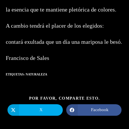
la esencia que te mantiene pletórica de colores.
A cambio tendrá el placer de los elegidos:
contará exultada que un día una mariposa le besó.
Francisco de Sales
ETIQUETAS:
NATURALEZA
COMPARTIR
POR FAVOR, COMPARTE ESTO.
ESTE
CONTENIDO
X
Facebook
Se
Se
abre
abre
en
en
una
una
nueva
nueva