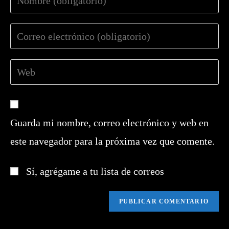
tu
nombre
Introduce
o
tu
nombre
dirección
de
Introduce
de
usuario
la
correo
para
URL
electrónico
comentar
de
para
tu
comentar
Guarda mi nombre, correo electrónico y web en
web
este navegador para la próxima vez que comente.
(opcional)
Sí, agrégame a tu lista de correos