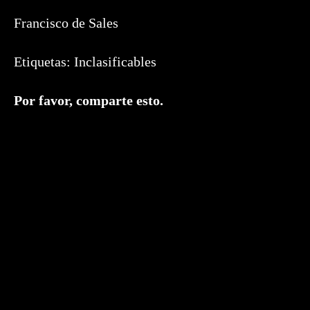
Francisco de Sales
Etiquetas:
Inclasificables
Compartir
Por favor, comparte esto.
este
contenido
Se
abre
en
una
nueva
ventana