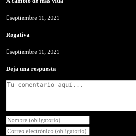
A cambio de más vida
septiembre 11, 2021
Rogativa
septiembre 11, 2021
Deja una respuesta
Comentario
Introduce
tu
Introduce
nombre