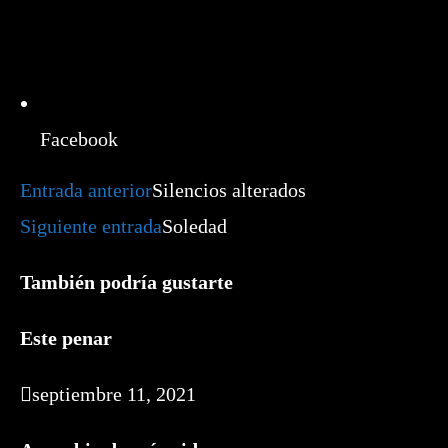
Facebook
Leer
Entrada anterior
Silencios alterados
más
artículos
Siguiente entrada
Soledad
También podría gustarte
Este penar
septiembre 11, 2021