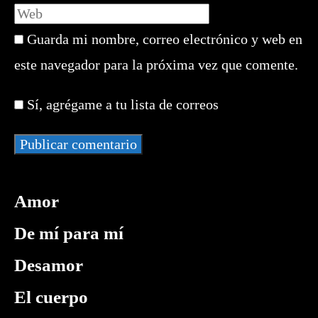
tu
Introduce
o
dirección
la
nombre
de
Guarda mi nombre, correo electrónico y web en
URL
de
correo
de
este navegador para la próxima vez que comente.
usuario
electrónico
tu
para
para
web
comentar
Sí, agrégame a tu lista de correos
comentar
(opcional)
Amor
De mí para mí
Desamor
El cuerpo