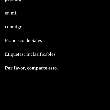
en mí,
conmigo.
Francisco de Sales
Etiquetas:
Inclasificables
Compartir
Por favor, comparte esto.
este
contenido
Se
abre
en
una
nueva