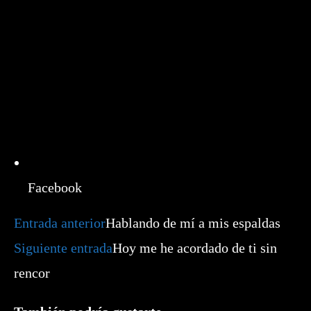
Facebook
Leer
Entrada anterior
Hablando de mí a mis espaldas
más
artículos
Siguiente entrada
Hoy me he acordado de ti sin
rencor