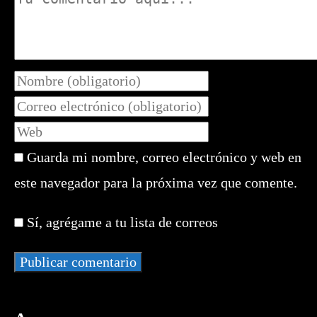
Introduce
tu
Introduce
nombre
tu
Introduce
o
dirección
la
nombre
de
Guarda mi nombre, correo electrónico y web en
URL
de
correo
de
este navegador para la próxima vez que comente.
usuario
electrónico
tu
para
para
web
comentar
Sí, agrégame a tu lista de correos
comentar
(opcional)