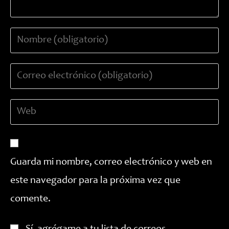
Introduce
tu
nombre
Introduce
o
tu
nombre
dirección
de
Introduce
de
usuario
la
correo
para
URL
electrónico
comentar
de
para
tu
comentar
Guarda mi nombre, correo electrónico y web en
web
este navegador para la próxima vez que
(opcional)
comente.