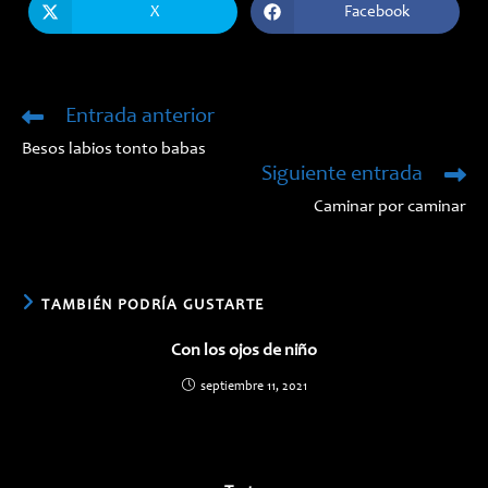
X
Facebook
Se
Se
abre
abre
en
en
una
una
nueva
nueva
ventana
ventana
Entrada anterior
Leer
más
Besos labios tonto babas
artículos
Siguiente entrada
Caminar por caminar
TAMBIÉN PODRÍA GUSTARTE
Con los ojos de niño
septiembre 11, 2021