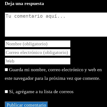
Deja una respuesta
Comentario
Introduce
tu
Introduce
nombre
tu
Introduce
o
dirección
la
nombre
de
Guarda mi nombre, correo electrónico y web en
URL
de
correo
de
este navegador para la próxima vez que comente.
usuario
electrónico
tu
para
para
web
comentar
Sí, agrégame a tu lista de correos
comentar
(opcional)