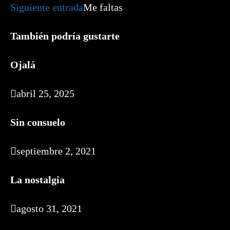
artículos
Siguiente entrada
Me faltas
También podría gustarte
Ojalá
abril 25, 2025
Sin consuelo
septiembre 2, 2021
La nostalgia
agosto 31, 2021