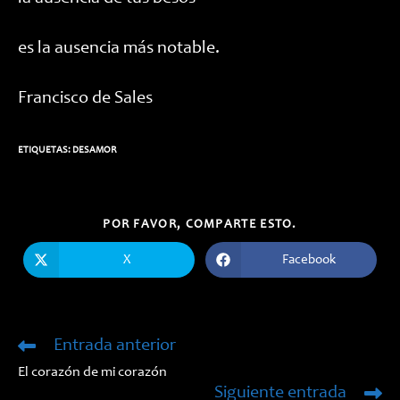
es la ausencia más notable.
Francisco de Sales
ETIQUETAS:
DESAMOR
COMPARTIR
POR FAVOR, COMPARTE ESTO.
ESTE
CONTENIDO
X
Facebook
Se
Se
abre
abre
en
en
una
una
nueva
nueva
ventana
ventana
Entrada anterior
Leer
más
El corazón de mi corazón
artículos
Siguiente entrada