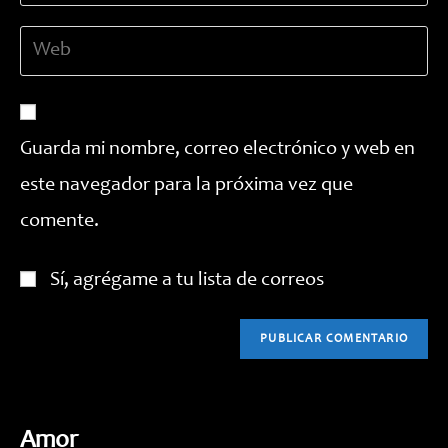
dirección
de
Introduce
de
usuario
la
correo
para
URL
electrónico
comentar
de
para
tu
comentar
Guarda mi nombre, correo electrónico y web en
web
este navegador para la próxima vez que
(opcional)
comente.
Sí, agrégame a tu lista de correos
Amor