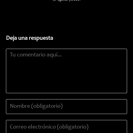
Deja una respuesta
Comentario
Introduce
tu
nombre
Introduce
o
tu
nombre