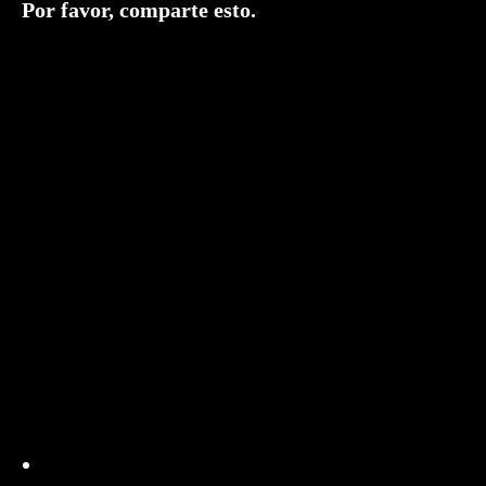
Compartir
Por favor, comparte esto.
este
contenido
Se
abre
en
una
nueva
ventana