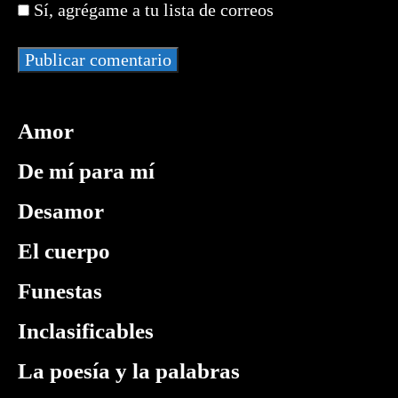
web
comentar
Sí, agrégame a tu lista de correos
comentar
(opcional)
Amor
De mí para mí
Desamor
El cuerpo
Funestas
Inclasificables
La poesía y la palabras