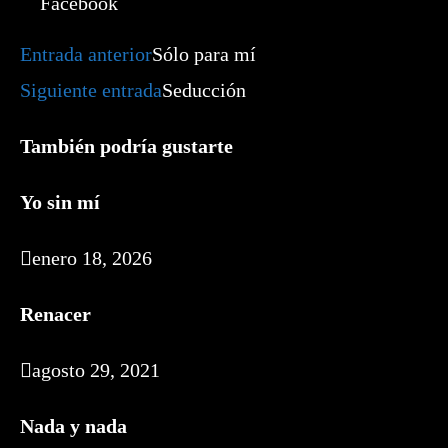
Facebook
Leer
Entrada anterior
Sólo para mí
más
artículos
Siguiente entrada
Seducción
También podría gustarte
Yo sin mí
enero 18, 2026
Renacer
agosto 29, 2021
Nada y nada