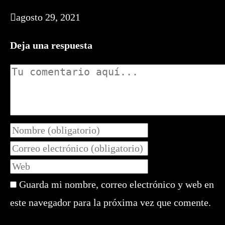
agosto 29, 2021
Deja una respuesta
Comentario
Introduce
tu
Introduce
nombre
tu
Introduce
o
dirección
la
nombre
de
Guarda mi nombre, correo electrónico y web en
URL
de
correo
de
este navegador para la próxima vez que comente.
usuario
electrónico
tu
para
para