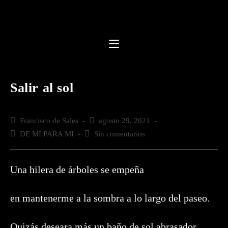
Saltar
al
contenido
Salir al sol
Autor
Francisco de Sales
Publicación
agosto 29, 2021
de
de
Categoría
DE MI PARA MI
Comentarios
Sin comentarios
la
la
de
de
entrada:
entrada:
la
la
entrada:
entrada:
Una hilera de árboles se empeña
en mantenerme a la sombra a lo largo del paseo.
Quizás deseara más un baño de sol abrasador,