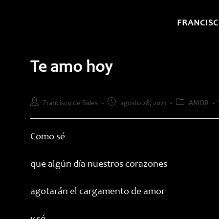
Saltar
al
FRANCISC
contenido
Te amo hoy
Autor
Publicación
Categoría
Francisco de Sales
agosto 28, 2021
AMOR
de
de
de
la
la
la
entrada:
entrada:
entrada:
Como sé
que algún día nuestros corazones
agotarán el cargamento de amor