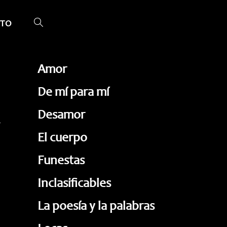
TO
ALTERNAR
BÚSQUEDA
DE
Amor
LA
De mí para mí
WEB
Desamor
El cuerpo
Funestas
Inclasificables
La poesía y la palabras