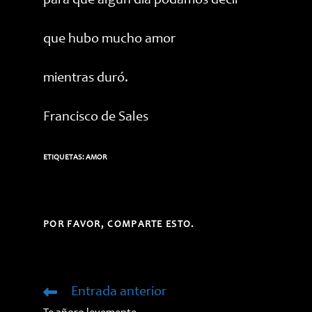
para que algún día podamos decir
que hubo mucho amor
mientras duró.
Francisco de Sales
ETIQUETAS:
AMOR
COMPARTIR
POR FAVOR, COMPARTE ESTO.
ESTE
CONTENIDO
Entrada anterior
Leer
más