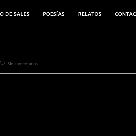
O DE SALES
POESÍAS
RELATOS
CONTAC
Comentarios
Sin comentarios
de
la
entrada: