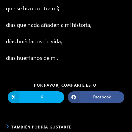
que se hizo contra mí;
días que nada añaden a mi historia,
días huérfanos de vida,
días huérfanos de mí.
COMPARTIR
POR FAVOR, COMPARTE ESTO.
ESTE
CONTENIDO
X
Facebook
Se
Se
abre
abre
en
en
una
una
nueva
nueva
ventana
ventana
TAMBIÉN PODRÍA GUSTARTE