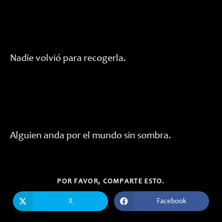
Nadie volvió para recogerla.
Alguien anda por el mundo sin sombra.
COMPARTIR
POR FAVOR, COMPARTE ESTO.
ESTE
CONTENIDO
X
Facebook
Se
Se
abre
abre
en
en