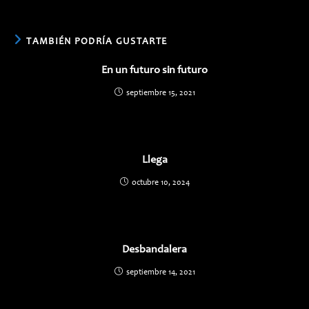
una
una
nueva
nueva
ventana
ventana
TAMBIÉN PODRÍA GUSTARTE
En un futuro sin futuro
septiembre 15, 2021
Llega
octubre 10, 2024
Desbandalera
septiembre 14, 2021