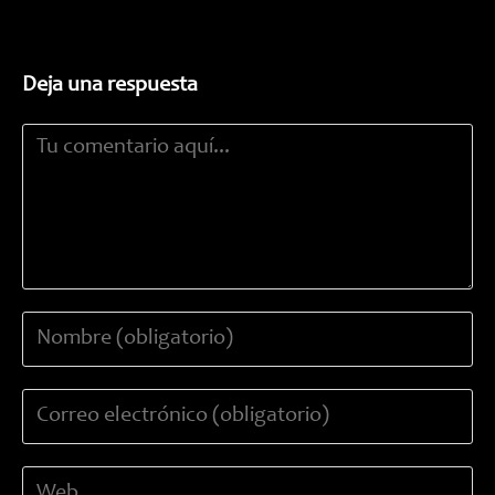
Deja una respuesta
Comentario
Introduce
tu
nombre
Introduce
o
tu
nombre
dirección
de
Introduce
de
usuario