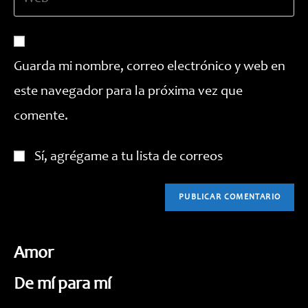
la
correo
para
URL
electrónico
comentar
de
para
tu
comentar
Guarda mi nombre, correo electrónico y web en
web
este navegador para la próxima vez que
(opcional)
comente.
Sí, agrégame a tu lista de correos
Amor
De mí para mí