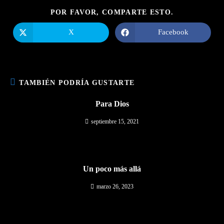
COMPARTIR
POR FAVOR, COMPARTE ESTO.
ESTE
CONTENIDO
X
Facebook
Se
Se
abre
abre
en
en
una
una
nueva
nueva
ventana
ventana
TAMBIÉN PODRÍA GUSTARTE
Para Dios
septiembre 15, 2021
Un poco más allá
marzo 26, 2023