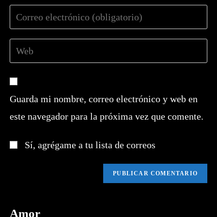
nombre
Introduce
o
tu
nombre
dirección
de
Introduce
de
usuario
la
correo
para
URL
electrónico
comentar
de
para
tu
comentar
Guarda mi nombre, correo electrónico y web en
web
este navegador para la próxima vez que comente.
(opcional)
Sí, agrégame a tu lista de correos
Amor