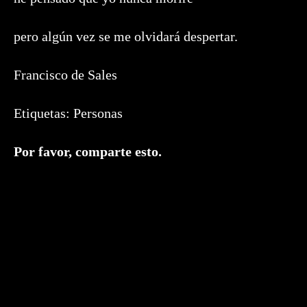
pero algún vez se me olvidará despertar.
Francisco de Sales
Etiquetas:
Personas
Compartir
Por favor, comparte esto.
este
contenido
Se
abre
en
una
nueva
ventana