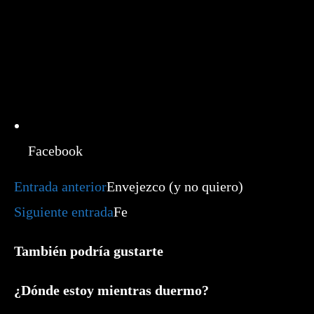
Facebook
Leer
Entrada anterior
Envejezco (y no quiero)
más
artículos
Siguiente entrada
Fe
También podría gustarte
¿Dónde estoy mientras duermo?