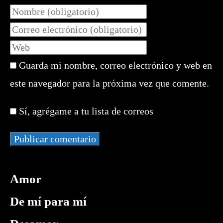
Introduce
tu
Introduce
nombre
tu
Introduce
o
dirección
la
nombre
de
Guarda mi nombre, correo electrónico y web en
URL
de
correo
de
este navegador para la próxima vez que comente.
usuario
electrónico
tu
para
para
web
comentar
Sí, agrégame a tu lista de correos
comentar
(opcional)
Amor
De mí para mí