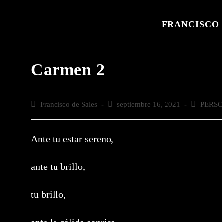
Saltar
al
FRANCISCO 
contenido
Carmen 2
Autor
Francisco de Sales
Publicación
septiembre 16, 2021
Categoría
PERS
de
de
de
la
la
la
entrada:
entrada:
entrada:
Ante tu estar sereno,
ante tu brillo,
tu brillo,