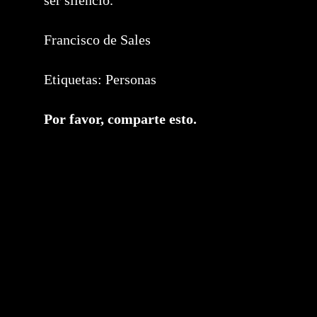
ser silencio.
Francisco de Sales
Etiquetas:
Personas
Compartir
Por favor, comparte esto.
este
contenido
Se
abre
en
una
nueva
ventana