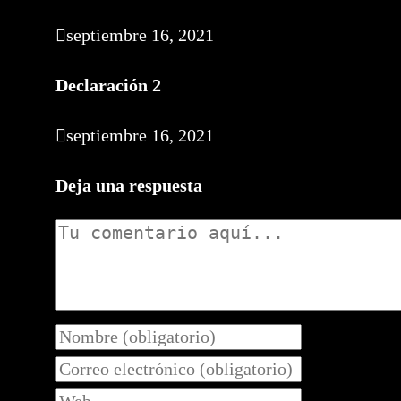
septiembre 16, 2021
Declaración 2
septiembre 16, 2021
Deja una respuesta
Comentario
Introduce
tu
Introduce
nombre
tu
Introduce
o