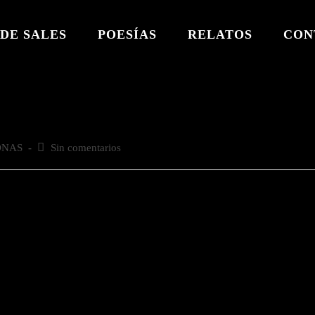
DE SALES
POESÍAS
RELATOS
CON
ONAS
Comentarios
Sin comentarios
de
la
entrada: