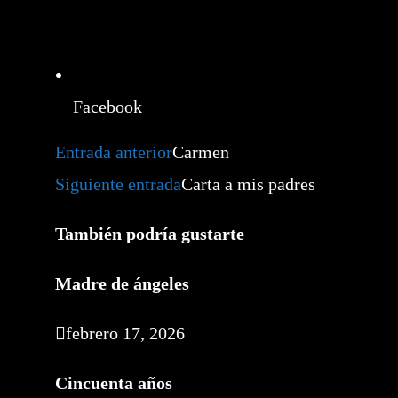
Facebook
Leer
Entrada anterior
Carmen
más
artículos
Siguiente entrada
Carta a mis padres
También podría gustarte
Madre de ángeles
febrero 17, 2026
Cincuenta años