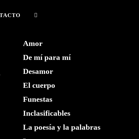
TACTO
ALTERNAR
BÚSQUEDA
DE
Amor
LA
De mí para mí
WEB
Desamor
El cuerpo
Funestas
Inclasificables
La poesía y la palabras