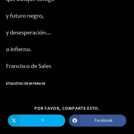
y futuro negro,
y desesperación…
o infierno.
Francisco de Sales
ETIQUETAS:
DE MI PARA MI
COMPARTIR
POR FAVOR, COMPARTE ESTO.
ESTE
CONTENIDO
X
Facebook
Se
Se
abre
abre
en
en