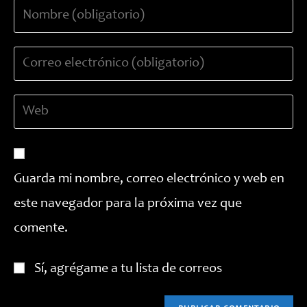
Introduce
tu
nombre
Introduce
o
tu
nombre
dirección
de
Introduce
de
usuario
la
correo
para
URL
electrónico
comentar
de
para
tu
comentar
Guarda mi nombre, correo electrónico y web en
web
este navegador para la próxima vez que
(opcional)
comente.
Sí, agrégame a tu lista de correos