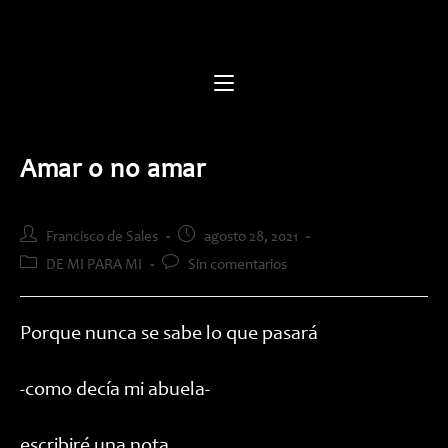
Saltar
al
contenido
Amar o no amar
Autor
Publicación
Francisco de Sales
agosto 28, 2021
de
de
Categoría
Comentarios
DE MI PARA MI
Sin comentarios
la
la
de
de
entrada:
entrada:
la
la
entrada:
entrada:
Porque nunca se sabe lo que pasará
-como decía mi abuela-
escribiré una nota