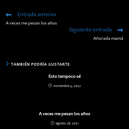
una
una
nueva
nueva
ventana
ventana
Entrada anterior
Leer
más
A veces me pesan los años
artículos
Siguiente entrada
Añorada mamá
TAMBIÉN PODRÍA GUSTARTE
Esto tampoco sé
noviembre 5, 2022
A veces me pesan los años
agosto 28, 2021