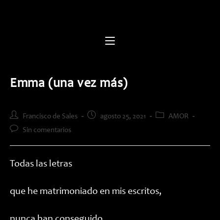
Saltar
al
contenido
Emma (una vez más)
Autor
Publicación
Categoría
Francisco de Sales
agosto 25, 2021
AMOR
de
de
de
Comentarios
Sin comentarios
la
la
la
de
entrada:
entrada:
entrada:
la
entrada:
Todas las letras
que he matrimoniado en mis escritos,
nunca han conseguido