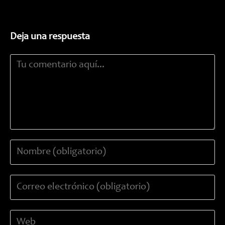
Deja una respuesta
Comentario
Introduce
tu
nombre
Introduce
o
tu
nombre
dirección
de
Introduce
de
usuario