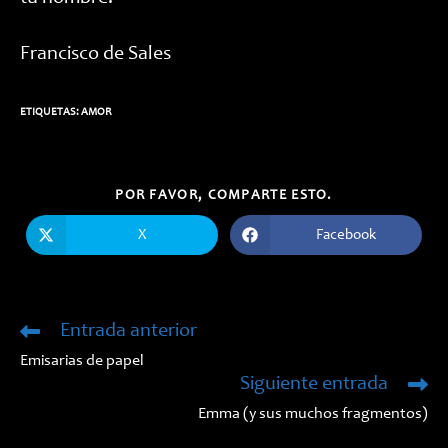
Francisco de Sales
ETIQUETAS:
AMOR
COMPARTIR
POR FAVOR, COMPARTE ESTO.
ESTE
CONTENIDO
X
Facebook
Se
Se
abre
abre
en
en
una
una
nueva
nueva
ventana
ventana
Entrada anterior
Leer
más
Emisarias de papel
artículos
Siguiente entrada
Emma (y sus muchos fragmentos)