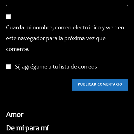
la
correo
para
URL
electrónico
comentar
de
para
tu
comentar
Guarda mi nombre, correo electrónico y web en
web
este navegador para la próxima vez que
(opcional)
comente.
Sí, agrégame a tu lista de correos
Amor
De mí para mí