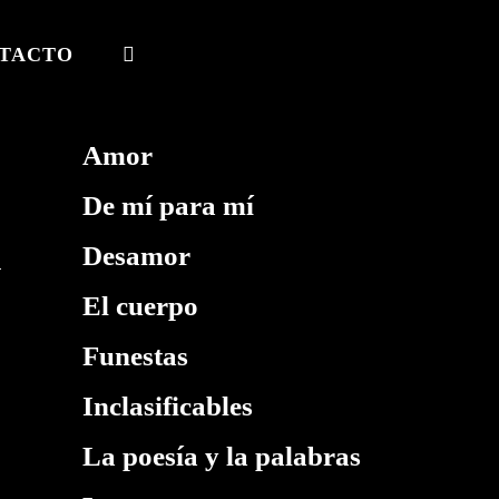
TACTO
ALTERNAR
BÚSQUEDA
DE
Amor
LA
De mí para mí
WEB
Desamor
El cuerpo
Funestas
Inclasificables
La poesía y la palabras