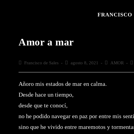
Saltar
al
FRANCISCO 
contenido
Amor a mar
Autor
Francisco de Sales
Publicación
agosto 8, 2021
Categoría
AMOR
Co
de
de
de
de
la
la
la
la
entrada:
entrada:
entrada:
en
Añoro mis estados de mar en calma.
Desde hace un tiempo,
desde que te conocí,
no he podido navegar en paz por entre mis sent
sino que he vivido entre maremotos y tormenta