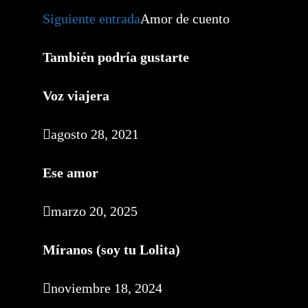
más
artículos
Siguiente entrada
Amor de cuento
También podría gustarte
Voz viajera
agosto 28, 2021
Ese amor
marzo 20, 2025
Míranos (soy tu Lolita)
noviembre 18, 2024