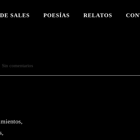
DE SALES
POESÍAS
RELATOS
CON
mentarios
Sin comentarios
trada:
imientos,
s,