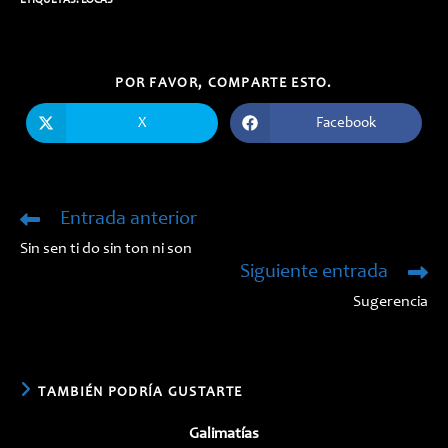
ETIQUETAS:
LOCAS
COMPARTIR
POR FAVOR, COMPARTE ESTO.
ESTE
CONTENIDO
X
Facebook
Se
Se
abre
abre
en
en
una
una
nueva
nueva
ventana
ventana
Entrada anterior
Leer
más
Sin sen ti do sin ton ni son
artículos
Siguiente entrada
Sugerencia
TAMBIÉN PODRÍA GUSTARTE
Galimatías