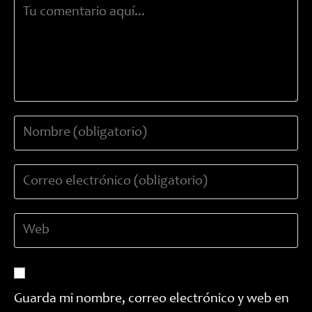
Comentario
Introduce
tu
nombre
Introduce
o
tu
nombre
dirección
de
Introduce
de
usuario
la
correo
para
URL
electrónico
comentar
de
para
tu
comentar
Guarda mi nombre, correo electrónico y web en
web