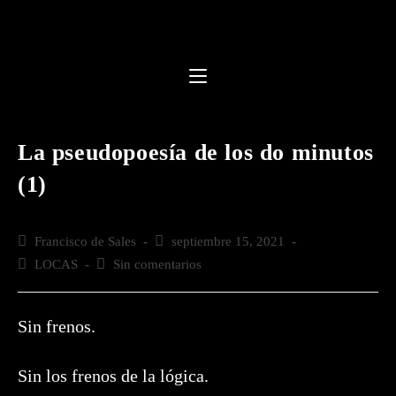
Saltar
al
contenido
La pseudopoesía de los do minutos
(1)
Autor
Francisco de Sales
Publicación
septiembre 15, 2021
de
de
Categoría
LOCAS
Comentarios
Sin comentarios
la
la
de
de
entrada:
entrada:
la
la
entrada:
entrada:
Sin frenos.
Sin los frenos de la lógica.