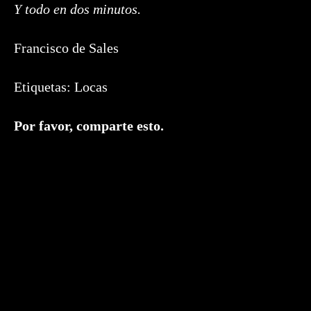
Y todo en dos minutos.
Francisco de Sales
Etiquetas:
Locas
Compartir
Por favor, comparte esto.
este
contenido
Se
abre
en
una
nueva
ventana