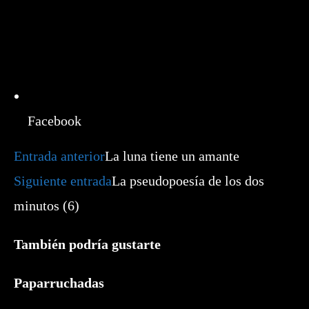
Facebook
Leer
Entrada anterior
La luna tiene un amante
más
artículos
Siguiente entrada
La pseudopoesía de los dos
minutos (6)
También podría gustarte
Paparruchadas