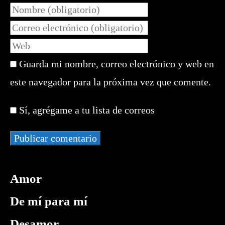
Introduce
tu
Introduce
nombre
tu
Introduce
o
dirección
la
nombre
de
Guarda mi nombre, correo electrónico y web en
URL
de
correo
de
este navegador para la próxima vez que comente.
usuario
electrónico
tu
para
para
web
comentar
Sí, agrégame a tu lista de correos
comentar
(opcional)
Amor
De mí para mí
Desamor