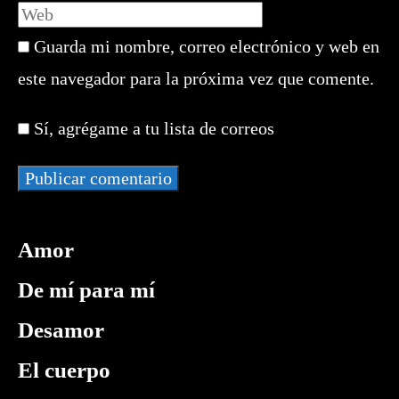
Introduce
o
dirección
la
nombre
de
Guarda mi nombre, correo electrónico y web en
URL
de
correo
de
este navegador para la próxima vez que comente.
usuario
electrónico
tu
para
para
web
comentar
Sí, agrégame a tu lista de correos
comentar
(opcional)
Amor
De mí para mí
Desamor
El cuerpo