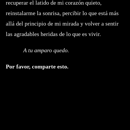
recuperar el latido de mi corazón quieto,
reinstalarme la sonrisa, percibir lo que está más
allá del principio de mi mirada y volver a sentir
las agradables heridas de lo que es vivir.
A tu amparo quedo.
Compartir
Por favor, comparte esto.
este
contenido
Se
abre
en
una
nueva
ventana